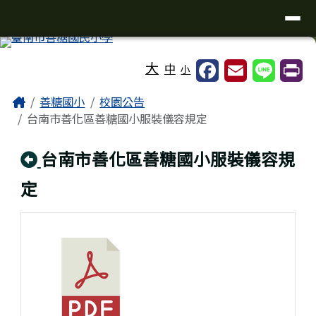
台南市善糖國小
導覽列
跳至主內容區
工具列
大
中
小
頁尾區域
主內容區域
Home
善糖國小
校園公告
台南市善化區善糖國小服裝儀容規定
回上頁
台南市善化區善糖國小服裝儀容規
定