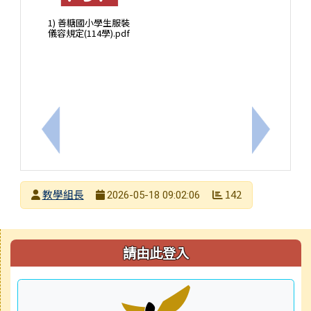
1) 善糖國小學生服裝
儀容規定(114學).pdf
上一筆：115學年教科書選用版本一覽表
下一筆：
發布者
教學組長
142
2026-05-18 09:02:06
發布日期
瀏覽次數
右邊區域內容
請由此登入